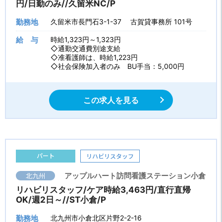
円/日勤のみ//久留米NC/P
勤務地
久留米市長門石3-1-37 古賀貸事務所 101号
給 与
時給1,323円～1,323円
◇通勤交通費別途支給
◇准看護師は、時給1,223円
◇社会保険加入者のみ BU手当：5,000円
この求人を見る
パート
リハビリスタッフ
北九州
アップルハート訪問看護ステーション小倉
リハビリスタッフ/ケア時給3,463円/直行直帰
OK/週2日～//ST小倉/P
勤務地
北九州市小倉北区片野2-2-16