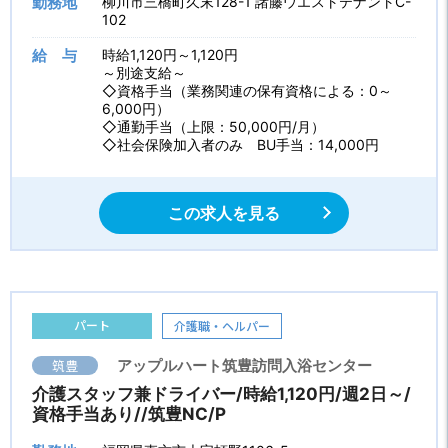
勤務地
柳川市三橋町久末128-1 諸藤ウエストテナントC-
102
給 与
時給1,120円～1,120円
～別途支給～
◇資格手当（業務関連の保有資格による：0～
6,000円）
◇通勤手当（上限：50,000円/月）
◇社会保険加入者のみ BU手当：14,000円
この求人を見る
パート
介護職・ヘルパー
筑豊
アップルハート筑豊訪問入浴センター
介護スタッフ兼ドライバー/時給1,120円/週2日～/
資格手当あり//筑豊NC/P