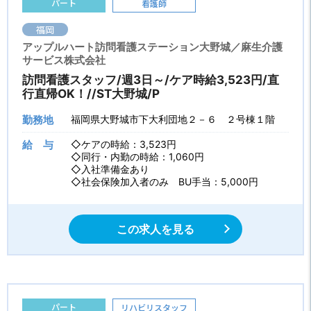
パート
看護師
福岡
アップルハート訪問看護ステーション大野城／麻生介護
サービス株式会社
訪問看護スタッフ/週3日～/ケア時給3,523円/直
行直帰OK！//ST大野城/P
勤務地
福岡県大野城市下大利団地２－６ ２号棟１階
給 与
◇ケアの時給：3,523円
◇同行・内勤の時給：1,060円
◇入社準備金あり
◇社会保険加入者のみ BU手当：5,000円
この求人を見る
パート
リハビリスタッフ