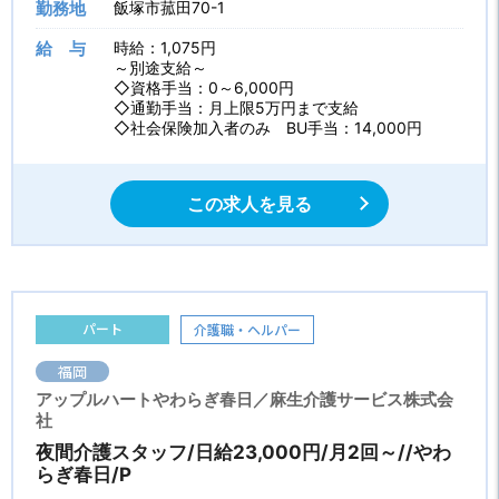
勤務地
飯塚市菰田70-1
給 与
時給：1,075円
～別途支給～
◇資格手当：0～6,000円
◇通勤手当：月上限5万円まで支給
◇社会保険加入者のみ BU手当：14,000円
この求人を見る
パート
介護職・ヘルパー
福岡
アップルハートやわらぎ春日／麻生介護サービス株式会
社
夜間介護スタッフ/日給23,000円/月2回～//やわ
らぎ春日/P