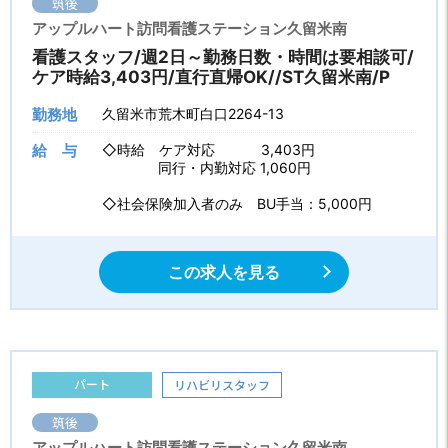
筑後
アップルハート訪問看護ステーション久留米南
看護スタッフ/週2日～勤務日数・時間は要相談可/
ケア時給3,403円/直行直帰OK//ST久留米南/P
勤務地
久留米市荒木町白口2264-13
給 与
◇時給 ケア対応 3,403円
同行・内勤対応 1,060円
◇社会保険加入者のみ BU手当：5,000円
この求人を見る
パート
リハビリスタッフ
筑後
アップルハート訪問看護ステーション久留米南