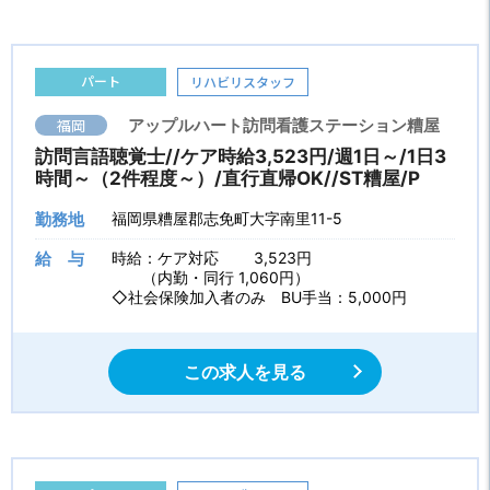
パート
リハビリスタッフ
福岡
アップルハート訪問看護ステーション糟屋
訪問言語聴覚士//ケア時給3,523円/週1日～/1日3
時間～（2件程度～）/直行直帰OK//ST糟屋/P
勤務地
福岡県糟屋郡志免町大字南里11-5
給 与
時給：ケア対応 3,523円
（内勤・同行 1,060円）
◇社会保険加入者のみ BU手当：5,000円
この求人を見る