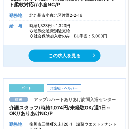
ト柔軟対応//小倉NC/P
勤務地
北九州市小倉北区片野2-2-16
給 与
時給1,323円～1,323円
◇通勤交通費別途支給
◇社会保険加入者のみ BU手当：5,000円
この求人を見る
パート
介護職・ヘルパー
筑後
アップルハートありあけ訪問入浴センター
介護スタッフ/時給1,074円/未経験OK/週1日～
OK//ありあけNC/P
勤務地
柳川市三橋町久末128-1 諸藤ウエストテナント