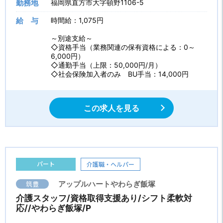
勤務地
福岡県直方市大字頓野1106-5
給 与
時間給：1,075円
～別途支給～
◇資格手当（業務関連の保有資格による：0～
6,000円）
◇通勤手当（上限：50,000円/月）
◇社会保険加入者のみ BU手当：14,000円
この求人を見る
パート
介護職・ヘルパー
筑豊
アップルハートやわらぎ飯塚
介護スタッフ/資格取得支援あり/シフト柔軟対
応//やわらぎ飯塚/P