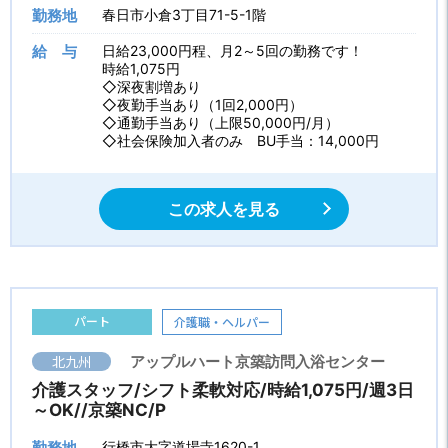
勤務地
春日市小倉3丁目71-5-1階
給 与
日給23,000円程、月2～5回の勤務です！
時給1,075円
◇深夜割増あり
◇夜勤手当あり（1回2,000円）
◇通勤手当あり（上限50,000円/月）
◇社会保険加入者のみ BU手当：14,000円
この求人を見る
パート
介護職・ヘルパー
北九州
アップルハート京築訪問入浴センター
介護スタッフ/シフト柔軟対応/時給1,075円/週3日
～OK//京築NC/P
勤務地
行橋市大字道場寺1620-1