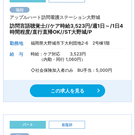
福岡
アップルハート訪問看護ステーション大野城
訪問言語聴覚士//ケア時給3,523円/週1日～/1日4
時間程度/直行直帰OK//ST大野城/P
勤務地
福岡県大野城市下大利団地2-6 2号棟1階
給 与
時給：ケア対応 3,523円
（内勤・同行 1,060円）
◇社会保険加入者のみ BU手当：5,000円
この求人を見る
パート
看護師