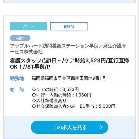
パート
看護師
福岡
アップルハート訪問看護ステーション早良／麻生介護サ
ービス株式会社
看護スタッフ/週1日～/ケア時給3,523円/直行直帰
OK！//ST早良/P
勤務地
福岡県福岡市早良区四箇田団地9番1号
給 与
◇ケアの時給：3,523円
◇同行・内勤の時給：1,060円
◇入社準備金あり
◇社会保険加入者のみ BU手当：5,000円
この求人を見る