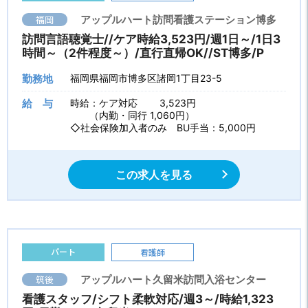
福岡
アップルハート訪問看護ステーション博多
訪問言語聴覚士//ケア時給3,523円/週1日～/1日3
時間～（2件程度～）/直行直帰OK//ST博多/P
勤務地
福岡県福岡市博多区諸岡1丁目23-5
給 与
時給：ケア対応 3,523円
（内勤・同行 1,060円）
◇社会保険加入者のみ BU手当：5,000円
この求人を見る
パート
看護師
筑後
アップルハート久留米訪問入浴センター
看護スタッフ/シフト柔軟対応/週3～/時給1,323