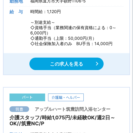
勤務地
福岡県直方市大字頓野1106-5
給 与
時間給：1,120円
～別途支給～
◇資格手当（業務関連の保有資格による：0～
6,000円）
◇通勤手当（上限：50,000円/月）
◇社会保険加入者のみ BU手当：14,000円
この求人を見る
パート
介護職・ヘルパー
筑豊
アップルハート筑豊訪問入浴センター
介護スタッフ/時給1,075円/未経験OK/週2日～
OK//筑豊NC/P