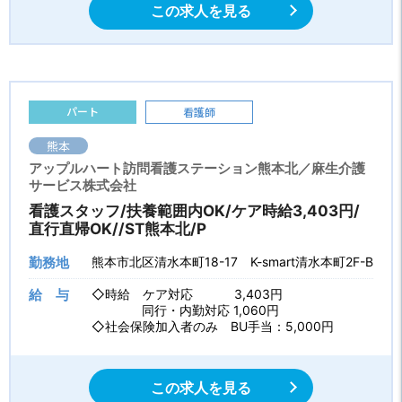
この求人を見る
パート
看護師
熊本
アップルハート訪問看護ステーション熊本北／麻生介護
サービス株式会社
看護スタッフ/扶養範囲内OK/ケア時給3,403円/
直行直帰OK//ST熊本北/P
勤務地
熊本市北区清水本町18-17 K-smart清水本町2F-B
給 与
◇時給 ケア対応 3,403円
同行・内勤対応 1,060円
◇社会保険加入者のみ BU手当：5,000円
この求人を見る