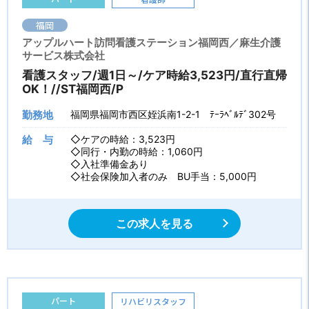
福岡
アップルハート訪問看護ステーション福岡西／麻生介護
サービス株式会社
看護スタッフ/週1日～/ケア時給3,523円/直行直帰
OK！//ST福岡西/P
勤務地
福岡県福岡市西区姪浜南1-2-1 ﾃｰﾗﾍﾞﾙﾃﾞ302号
給 与
◇ケアの時給：3,523円
◇同行・内勤の時給：1,060円
◇入社準備金あり
◇社会保険加入者のみ BU手当：5,000円
この求人を見る
パート
リハビリスタッフ