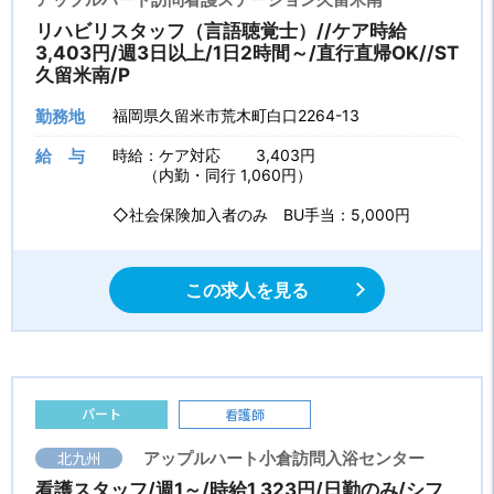
リハビリスタッフ（言語聴覚士）//ケア時給
3,403円/週3日以上/1日2時間～/直行直帰OK//ST
久留米南/P
勤務地
福岡県久留米市荒木町白口2264-13
給 与
時給：ケア対応 3,403円
（内勤・同行 1,060円）
◇社会保険加入者のみ BU手当：5,000円
この求人を見る
パート
看護師
北九州
アップルハート小倉訪問入浴センター
看護スタッフ/週1～/時給1,323円/日勤のみ/シフ