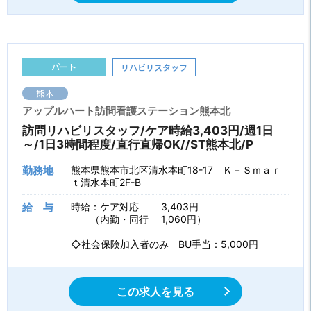
パート
リハビリスタッフ
熊本
アップルハート訪問看護ステーション熊本北
訪問リハビリスタッフ/ケア時給3,403円/週1日
～/1日3時間程度/直行直帰OK//ST熊本北/P
勤務地
熊本県熊本市北区清水本町18-17 Ｋ－Ｓｍａｒ
ｔ清水本町2F-B
給 与
時給：ケア対応 3,403円
（内勤・同行 1,060円）
◇社会保険加入者のみ BU手当：5,000円
この求人を見る