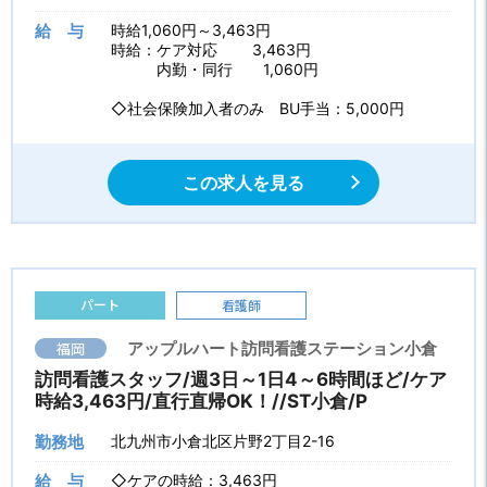
給 与
時給1,060円～3,463円
時給：ケア対応 3,463円
内勤・同行 1,060円
◇社会保険加入者のみ BU手当：5,000円
この求人を見る
パート
看護師
福岡
アップルハート訪問看護ステーション小倉
訪問看護スタッフ/週3日～1日4～6時間ほど/ケア
時給3,463円/直行直帰OK！//ST小倉/P
勤務地
北九州市小倉北区片野2丁目2-16
給 与
◇ケアの時給：3,463円