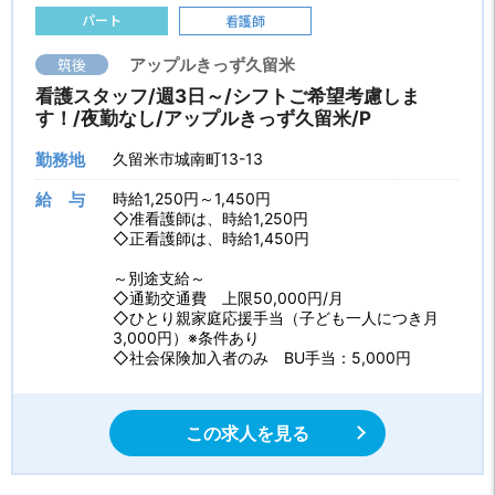
パート
看護師
筑後
アップルきっず久留米
看護スタッフ/週3日～/シフトご希望考慮しま
す！/夜勤なし/アップルきっず久留米/P
勤務地
久留米市城南町13-13
給 与
時給1,250円～1,450円
◇准看護師は、時給1,250円
◇正看護師は、時給1,450円
～別途支給～
◇通勤交通費 上限50,000円/月
◇ひとり親家庭応援手当（子ども一人につき月
3,000円）※条件あり
◇社会保険加入者のみ BU手当：5,000円
この求人を見る